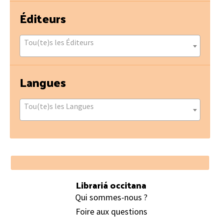
Éditeurs
Tou(te)s les Éditeurs
Langues
Tou(te)s les Langues
Footer
Librariá occitana
Qui sommes-nous ?
Foire aux questions