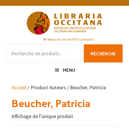
Passer
Passer
Passer
à
au
au
la
contenu
pied
navigation
principal
de
principale
page
Retour au site de l'IEO Limousin
Recherche
RECHERCHE
pour :
MENU
Accueil
/ Product Auteurs / Beucher, Patricia
Beucher, Patricia
Affichage de l’unique produit