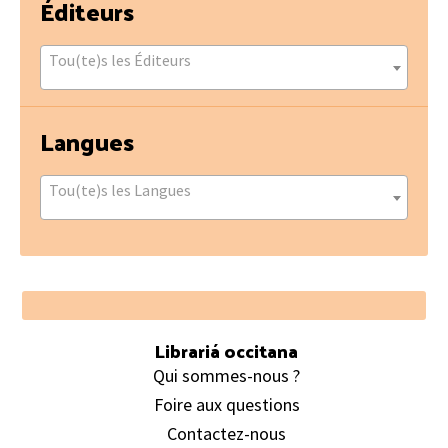
Éditeurs
Tou(te)s les Éditeurs
Langues
Tou(te)s les Langues
Footer
Librariá occitana
Qui sommes-nous ?
Foire aux questions
Contactez-nous