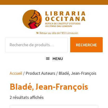
Passer
Passer
Passer
à
au
au
la
contenu
pied
navigation
principal
de
principale
page
Retour au site de l'IEO Limousin
Recherche
RECHERCHE
pour :
MENU
Accueil
/ Product Auteurs / Bladé, Jean-François
Bladé, Jean-François
2 résultats affichés