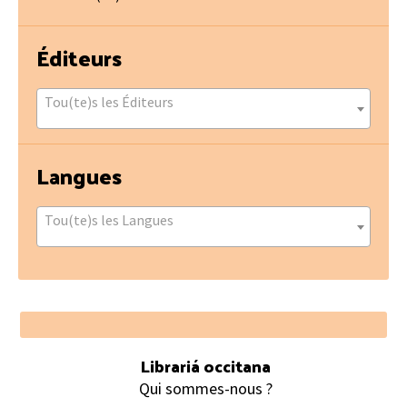
Éditeurs
Tou(te)s les Éditeurs
Langues
Tou(te)s les Langues
Footer
Librariá occitana
Qui sommes-nous ?