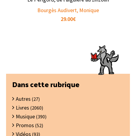
Bourgès Audivert, Monique
29.00
€
Barre
Dans cette rubrique
latérale
Autres
principale
(27)
Livres
(2060)
Musique
(390)
Promos
(52)
Vidéos
(93)