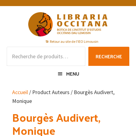
Passer
Passer
Passer
à
au
au
la
contenu
pied
navigation
principal
de
principale
page
Retour au site de l'IEO Limousin
Recherche
RECHERCHE
pour :
MENU
Accueil
/ Product Auteurs / Bourgès Audivert,
Monique
Bourgès Audivert,
Monique