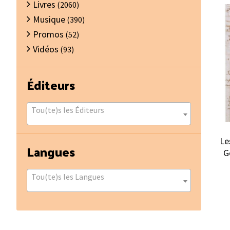
Livres
(2060)
Musique
(390)
Promos
(52)
Vidéos
(93)
Éditeurs
Tou(te)s les Éditeurs
Le
Langues
G
Tou(te)s les Langues