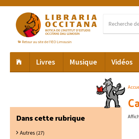
Passer
Passer
Passer
à
au
au
la
contenu
pied
navigation
principal
de
principale
page
Retour au site de l'IEO Limousin
Livres
Musique
Vidéos
Accue
C
Barre
Dans cette rubrique
Affic
latérale
Autres
principale
(27)