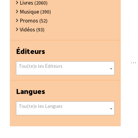
Livres
(2060)
Musique
(390)
Promos
(52)
Vidéos
(93)
Éditeurs
… L
Tou(te)s les Éditeurs
Langues
Tou(te)s les Langues