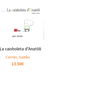
a caisholeta d’Anatòli
Carrier, Isabèu
13.50
€