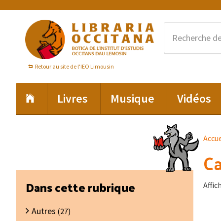
Passer
Passer
Passer
à
au
au
la
contenu
pied
navigation
principal
de
principale
page
Retour au site de l'IEO Limousin
Livres
Musique
Vidéos
Accue
Ca
Barre
Dans cette rubrique
Affic
latérale
Autres
principale
(27)