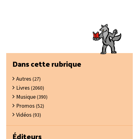
Barre
Dans cette rubrique
latérale
Autres
principale
(27)
Livres
(2060)
Musique
(390)
Promos
(52)
Vidéos
(93)
Éditeurs