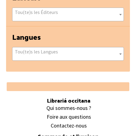
Tou(te)s les Éditeurs
Langues
Tou(te)s les Langues
Footer
Librariá occitana
Qui sommes-nous ?
Foire aux questions
Contactez-nous