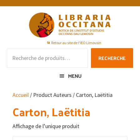
Passer
Passer
Passer
à
au
au
la
contenu
pied
navigation
principal
de
principale
page
Retour au site de l'IEO Limousin
Recherche
RECHERCHE
pour :
MENU
Accueil
/ Product Auteurs / Carton, Laëtitia
Carton, Laëtitia
Affichage de l’unique produit