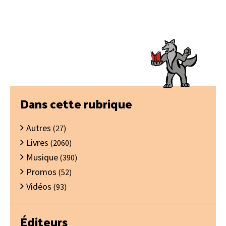
Barre
Dans cette rubrique
latérale
Autres
principale
(27)
Livres
(2060)
Musique
(390)
Promos
(52)
Vidéos
(93)
Éditeurs