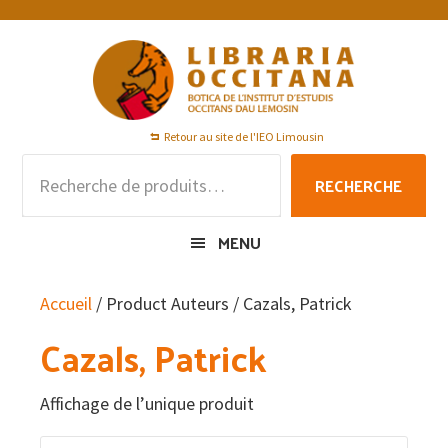
Passer
Passer
Passer
à
au
au
la
contenu
pied
navigation
principal
de
principale
page
Retour au site de l'IEO Limousin
Recherche
RECHERCHE
pour :
MENU
Accueil
/ Product Auteurs / Cazals, Patrick
Cazals, Patrick
Affichage de l’unique produit