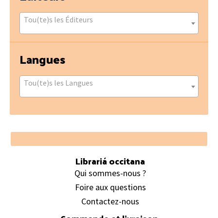
Tou(te)s les Éditeurs
Langues
Tou(te)s les Langues
Footer
Librariá occitana
Qui sommes-nous ?
Foire aux questions
Contactez-nous