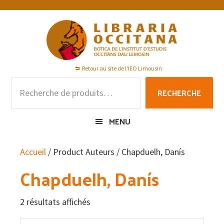
Passer
Passer
Passer
à
au
au
la
contenu
pied
navigation
principal
de
principale
page
Retour au site de l'IEO Limousin
Recherche
RECHERCHE
pour :
MENU
Accueil
/ Product Auteurs / Chapduelh, Danís
Chapduelh, Danís
2 résultats affichés