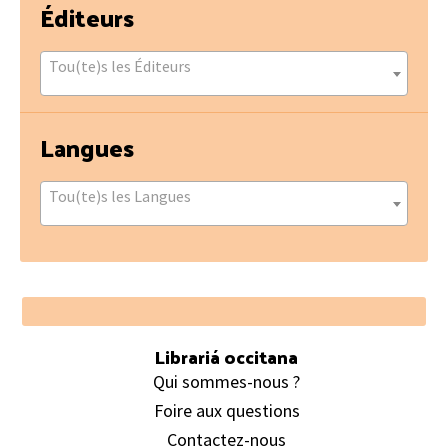
Éditeurs
Tou(te)s les Éditeurs
Langues
Tou(te)s les Langues
Footer
Librariá occitana
Qui sommes-nous ?
Foire aux questions
Contactez-nous