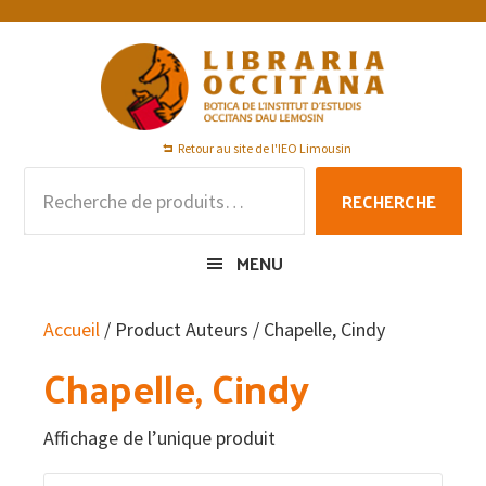
Passer
Passer
Passer
à
au
au
la
contenu
pied
navigation
principal
de
principale
page
Retour au site de l'IEO Limousin
Recherche
RECHERCHE
pour :
MENU
Accueil
/ Product Auteurs / Chapelle, Cindy
Chapelle, Cindy
Affichage de l’unique produit