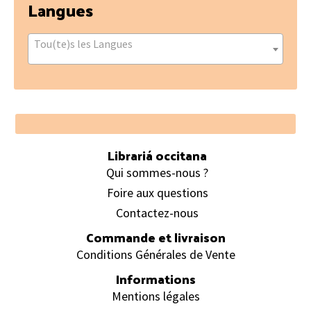
Langues
Tou(te)s les Langues
Footer
Librariá occitana
Qui sommes-nous ?
Foire aux questions
Contactez-nous
Commande et livraison
Conditions Générales de Vente
Informations
Mentions légales