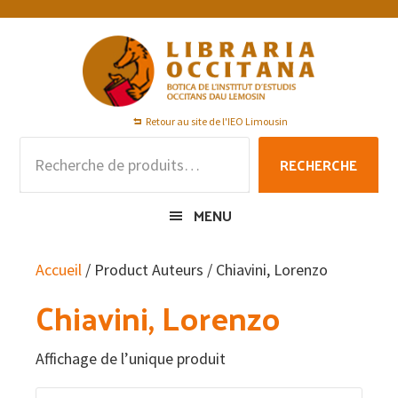
Passer
Passer
Passer
à
au
au
la
contenu
pied
navigation
principal
de
principale
page
Retour au site de l'IEO Limousin
Recherche
RECHERCHE
pour :
MENU
Accueil
/ Product Auteurs / Chiavini, Lorenzo
Chiavini, Lorenzo
Affichage de l’unique produit