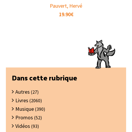
Pauvert, Hervé
19.90
€
Barre
Dans cette rubrique
latérale
Autres
principale
(27)
Livres
(2060)
Musique
(390)
Promos
(52)
Vidéos
(93)