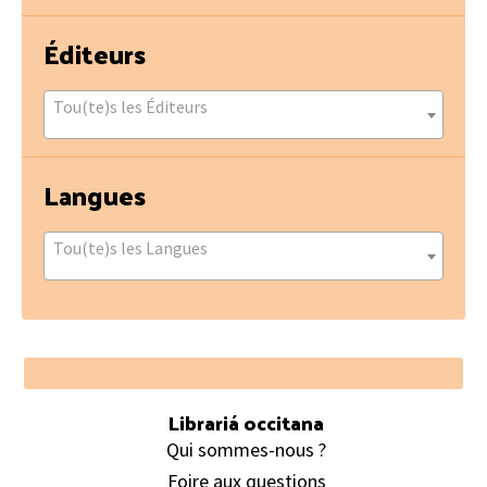
Éditeurs
Tou(te)s les Éditeurs
Langues
Tou(te)s les Langues
Footer
Librariá occitana
Qui sommes-nous ?
Foire aux questions