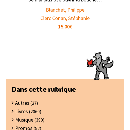
Blanchet, Philippe
Clerc Conan, Stéphanie
15.00
€
Barre
Dans cette rubrique
latérale
Autres
principale
(27)
Livres
(2060)
Musique
(390)
Promos
(52)