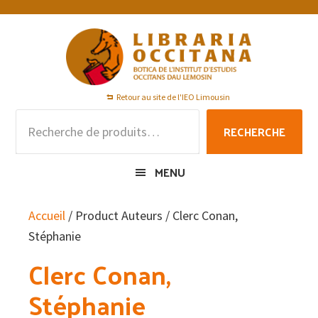
Passer
Passer
Passer
à
au
au
la
contenu
pied
navigation
principal
de
principale
page
Retour au site de l'IEO Limousin
Recherche
RECHERCHE
pour :
MENU
Accueil
/ Product Auteurs / Clerc Conan,
Stéphanie
Clerc Conan,
Stéphanie