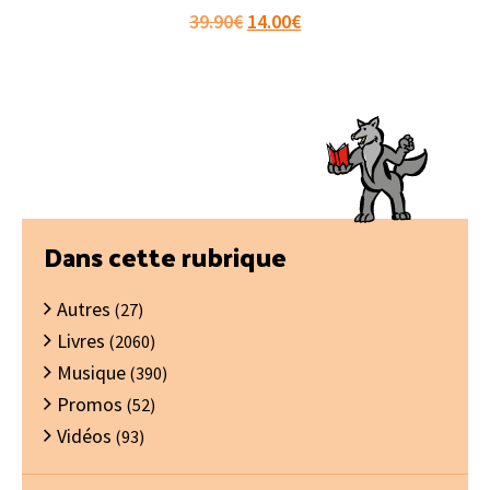
Le
Le
39.90
€
14.00
€
prix
prix
initial
actuel
était :
est :
39.90€.
14.00€.
Barre
Dans cette rubrique
latérale
Autres
principale
(27)
Livres
(2060)
Musique
(390)
Promos
(52)
Vidéos
(93)