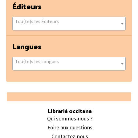
Éditeurs
Tou(te)s les Éditeurs
Langues
Tou(te)s les Langues
Footer
Librariá occitana
Qui sommes-nous ?
Foire aux questions
Contactez-nous