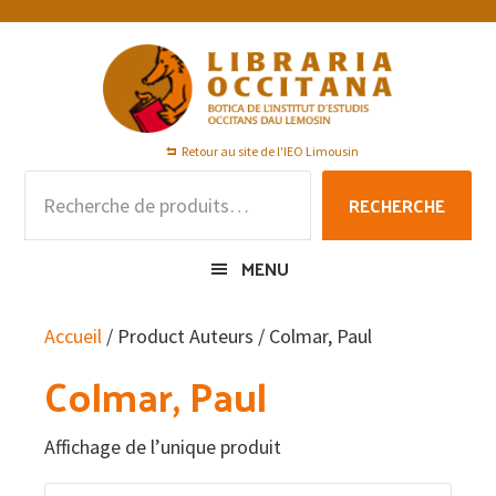
Passer
Passer
Passer
à
au
au
la
contenu
pied
navigation
principal
de
principale
page
Retour au site de l'IEO Limousin
Recherche
RECHERCHE
pour :
MENU
Accueil
/ Product Auteurs / Colmar, Paul
Colmar, Paul
Affichage de l’unique produit