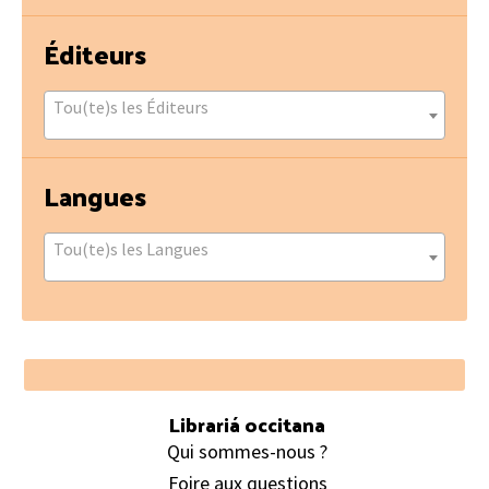
Éditeurs
Tou(te)s les Éditeurs
Langues
Tou(te)s les Langues
Footer
Librariá occitana
Qui sommes-nous ?
Foire aux questions