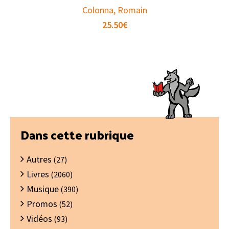
Colonna, Romain
25.50
€
Barre
Dans cette rubrique
latérale
Autres
principale
(27)
Livres
(2060)
Musique
(390)
Promos
(52)
Vidéos
(93)