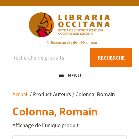
Passer
Passer
Passer
à
au
au
la
contenu
pied
navigation
principal
de
principale
page
Retour au site de l'IEO Limousin
Recherche
RECHERCHE
pour :
MENU
Accueil
/ Product Auteurs / Colonna, Romain
Colonna, Romain
Affichage de l’unique produit