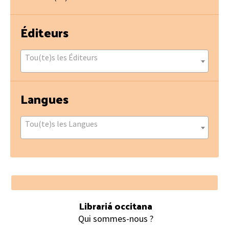
Éditeurs
Tou(te)s les Éditeurs
Langues
Tou(te)s les Langues
Footer
Librariá occitana
Qui sommes-nous ?