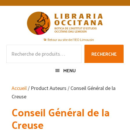
Passer
Passer
Passer
à
au
au
la
contenu
pied
navigation
principal
de
principale
page
Retour au site de l'IEO Limousin
Recherche
RECHERCHE
pour :
MENU
Accueil
/ Product Auteurs / Conseil Général de la
Creuse
Conseil Général de la
Creuse