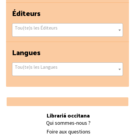
Éditeurs
Tou(te)s les Éditeurs
Langues
Tou(te)s les Langues
Footer
Librariá occitana
Qui sommes-nous ?
Foire aux questions