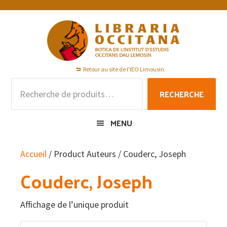
Passer
Passer
Passer
à
au
au
la
contenu
pied
navigation
principal
de
principale
page
Retour au site de l'IEO Limousin
Recherche
RECHERCHE
pour :
MENU
Accueil
/ Product Auteurs / Couderc, Joseph
Couderc, Joseph
Affichage de l’unique produit