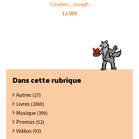
Couderc, Joseph
12.00
€
Barre
Dans cette rubrique
latérale
Autres
principale
(27)
Livres
(2060)
Musique
(390)
Promos
(52)
Vidéos
(93)