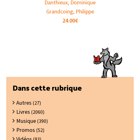
Danthieux, Dominique
Grandcoing, Philippe
24.00
€
Barre
Dans cette rubrique
latérale
Autres
principale
(27)
Livres
(2060)
Musique
(390)
Promos
(52)
Vidéos
(93)