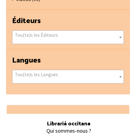
Éditeurs
Tou(te)s les Éditeurs
Langues
Tou(te)s les Langues
Footer
Librariá occitana
Qui sommes-nous ?