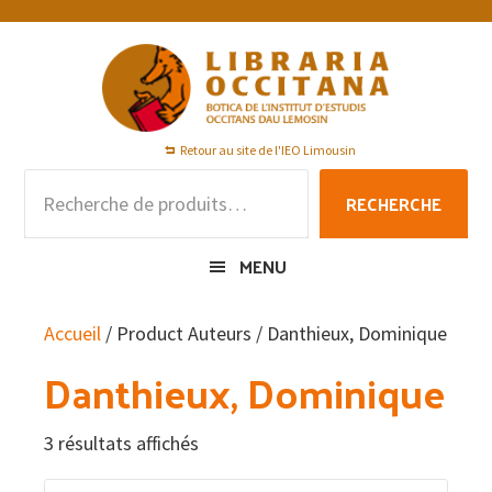
Passer
Passer
Passer
à
au
au
la
contenu
pied
navigation
principal
de
principale
page
Retour au site de l'IEO Limousin
Recherche
RECHERCHE
pour :
MENU
Accueil
/ Product Auteurs / Danthieux, Dominique
Danthieux, Dominique
3 résultats affichés