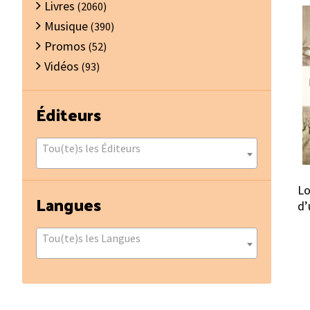
Livres
(2060)
Musique
(390)
Promos
(52)
Vidéos
(93)
Éditeurs
Tou(te)s les Éditeurs
Lo
Langues
d’
Tou(te)s les Langues