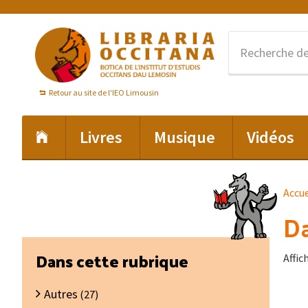
Passer
Passer
Passer
à
au
au
la
contenu
pied
navigation
principal
de
principale
page
Retour au site de l'IEO Limousin
Livres
Musique
Vidéos
Accue
Da
Barre
Dans cette rubrique
Affic
latérale
Autres
principale
(27)