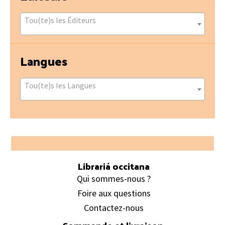
Tou(te)s les Éditeurs
Langues
Tou(te)s les Langues
Footer
Librariá occitana
Qui sommes-nous ?
Foire aux questions
Contactez-nous