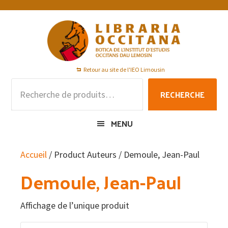
Passer
Passer
Passer
à
au
au
la
contenu
pied
navigation
principal
de
principale
page
Retour au site de l'IEO Limousin
Recherche
RECHERCHE
pour :
MENU
Accueil
/ Product Auteurs / Demoule, Jean-Paul
Demoule, Jean-Paul
Affichage de l’unique produit