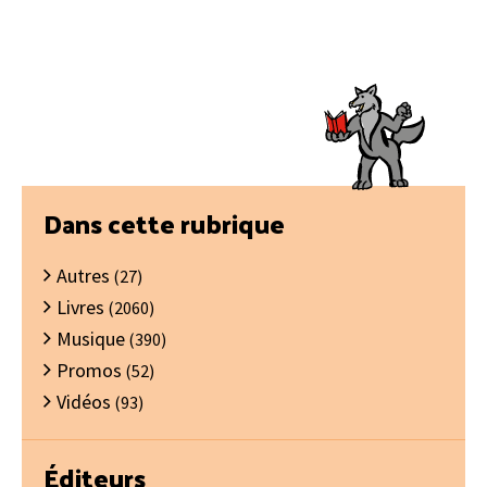
Barre
Dans cette rubrique
latérale
Autres
principale
(27)
Livres
(2060)
Musique
(390)
Promos
(52)
Vidéos
(93)
Éditeurs