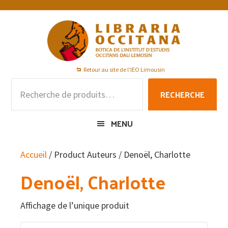
Passer
Passer
Passer
à
au
au
la
contenu
pied
navigation
principal
de
principale
page
Retour au site de l'IEO Limousin
Recherche
RECHERCHE
pour :
MENU
Accueil
/ Product Auteurs / Denoël, Charlotte
Denoël, Charlotte
Affichage de l’unique produit