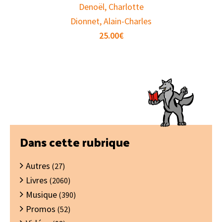
Denoël, Charlotte
Dionnet, Alain-Charles
25.00
€
Barre
Dans cette rubrique
latérale
Autres
principale
(27)
Livres
(2060)
Musique
(390)
Promos
(52)