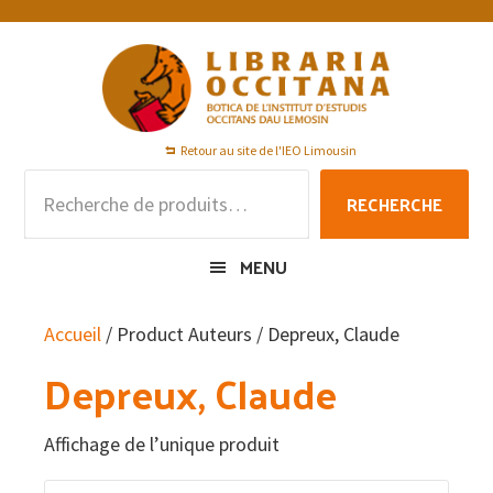
Passer
Passer
Passer
à
au
au
la
contenu
pied
navigation
principal
de
principale
page
Retour au site de l'IEO Limousin
Recherche
RECHERCHE
pour :
MENU
Accueil
/ Product Auteurs / Depreux, Claude
Depreux, Claude
Affichage de l’unique produit