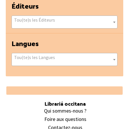
Éditeurs
Tou(te)s les Éditeurs
Langues
Tou(te)s les Langues
Footer
Librariá occitana
Qui sommes-nous ?
Foire aux questions
Contactez-nous