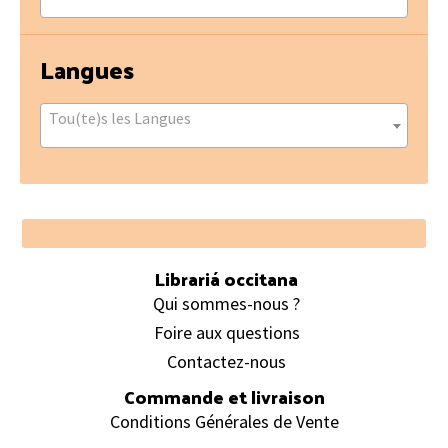
Langues
Tou(te)s les Langues
Footer
Librariá occitana
Qui sommes-nous ?
Foire aux questions
Contactez-nous
Commande et livraison
Conditions Générales de Vente