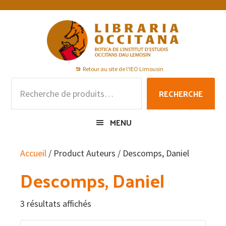
Passer
Passer
Passer
à
au
au
la
contenu
pied
navigation
principal
de
principale
page
Retour au site de l'IEO Limousin
Recherche
RECHERCHE
pour :
MENU
Accueil
/ Product Auteurs / Descomps, Daniel
Descomps, Daniel
3 résultats affichés