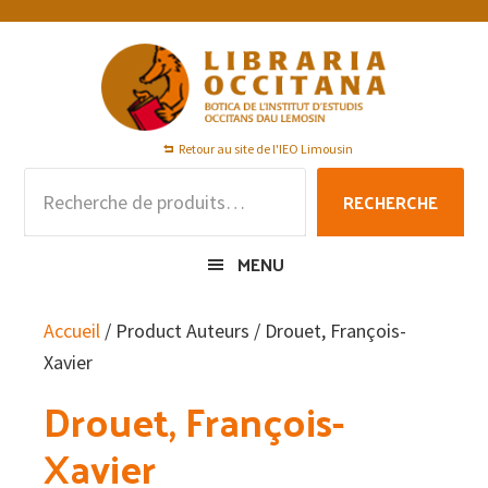
Passer
Passer
Passer
à
au
au
la
contenu
pied
navigation
principal
de
principale
page
Retour au site de l'IEO Limousin
Recherche
RECHERCHE
pour :
MENU
Accueil
/ Product Auteurs / Drouet, François-
Xavier
Drouet, François-
Xavier