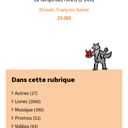
Drouet, François-Xavier
25.00
€
Barre
Dans cette rubrique
latérale
Autres
principale
(27)
Livres
(2060)
Musique
(390)
Promos
(52)
Vidéos
(93)