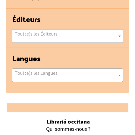
Éditeurs
Tou(te)s les Éditeurs
Langues
Tou(te)s les Langues
Footer
Librariá occitana
Qui sommes-nous ?