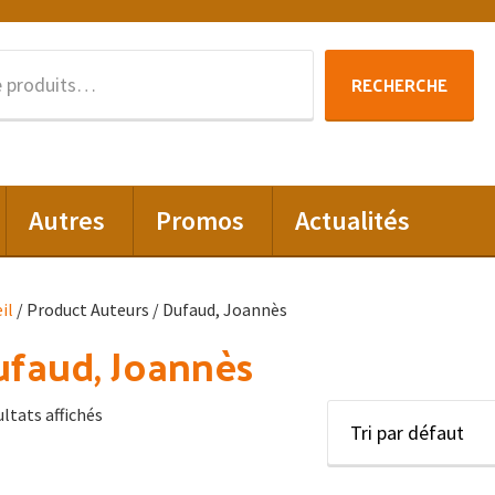
Recherche
RECHERCHE
pour :
Autres
Promos
Actualités
il
/ Product Auteurs / Dufaud, Joannès
faud, Joannès
ultats affichés