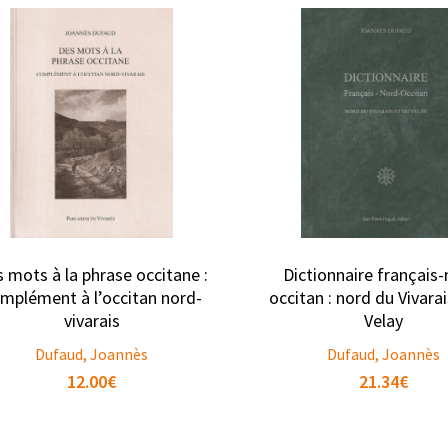
 mots à la phrase occitane :
Dictionnaire français-
mplément à l’occitan nord-
occitan : nord du Vivara
vivarais
Velay
Dufaud, Joannès
Dufaud, Joannès
12.00
€
21.34
€