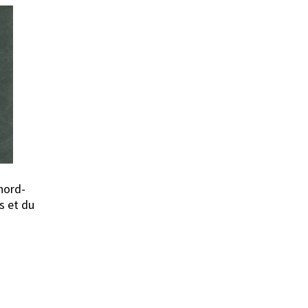
nord-
is et du