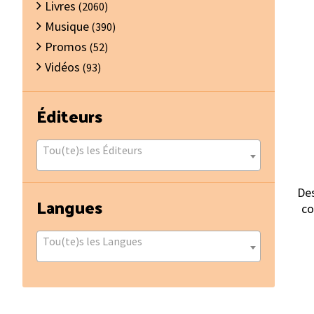
Livres
(2060)
Musique
(390)
Promos
(52)
Vidéos
(93)
Éditeurs
Tou(te)s les Éditeurs
Des
Langues
co
Tou(te)s les Langues