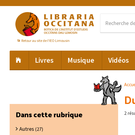
Passer
Passer
Passer
à
au
au
la
contenu
pied
navigation
principal
de
principale
page
Retour au site de l'IEO Limousin
Livres
Musique
Vidéos
Accue
Du
Barre
Dans cette rubrique
2 rés
latérale
Autres
principale
(27)