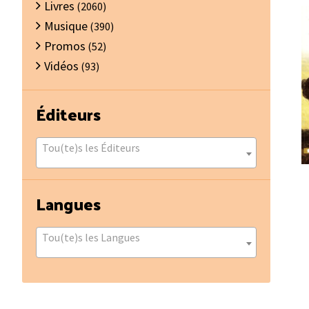
Livres
(2060)
Musique
(390)
Promos
(52)
Vidéos
(93)
Éditeurs
Tou(te)s les Éditeurs
Langues
Tou(te)s les Langues