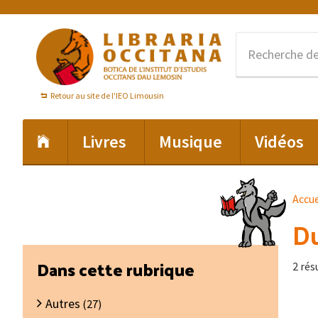
Passer
Passer
Passer
à
au
au
la
contenu
pied
navigation
principal
de
principale
page
Retour au site de l'IEO Limousin
Livres
Musique
Vidéos
Accue
Du
Barre
Dans cette rubrique
2 rés
latérale
Autres
principale
(27)