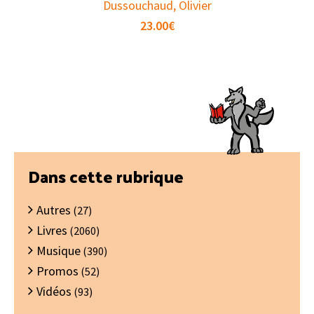
Dussouchaud, Olivier
23.00
€
Barre
Dans cette rubrique
latérale
Autres
principale
(27)
Livres
(2060)
Musique
(390)
Promos
(52)
Vidéos
(93)