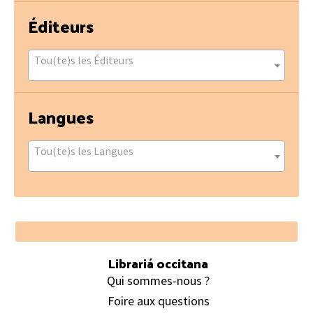
Éditeurs
Tou(te)s les Éditeurs
Langues
Tou(te)s les Langues
Footer
Librariá occitana
Qui sommes-nous ?
Foire aux questions