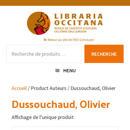
Passer
Passer
Passer
à
au
au
la
contenu
pied
navigation
principal
de
principale
page
Retour au site de l'IEO Limousin
Recherche
RECHERCHE
pour :
MENU
Accueil
/ Product Auteurs / Dussouchaud, Olivier
Dussouchaud, Olivier
Affichage de l’unique produit