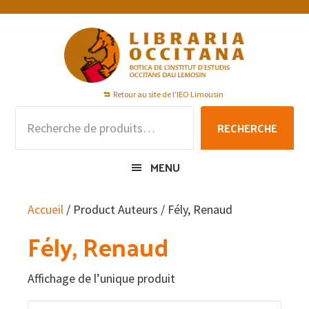
Passer
Passer
Passer
à
au
au
la
contenu
pied
navigation
principal
de
principale
page
Retour au site de l'IEO Limousin
Recherche
RECHERCHE
pour :
MENU
Accueil
/ Product Auteurs / Fély, Renaud
Fély, Renaud
Affichage de l’unique produit