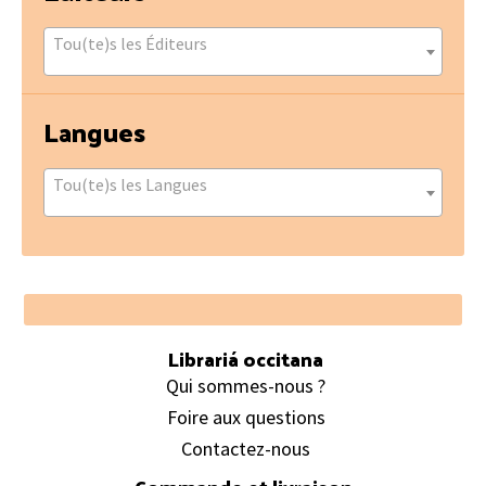
Tou(te)s les Éditeurs
Langues
Tou(te)s les Langues
Footer
Librariá occitana
Qui sommes-nous ?
Foire aux questions
Contactez-nous