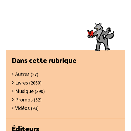
Barre
Dans cette rubrique
latérale
Autres
principale
(27)
Livres
(2060)
Musique
(390)
Promos
(52)
Vidéos
(93)
Éditeurs