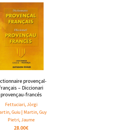
ictionnaire provençal-
français – Diccionari
provençau-francés
Fettuciari, Jòrgi
rtin, Guiu | Martin, Guy
Pietri, Jaume
28.00
€