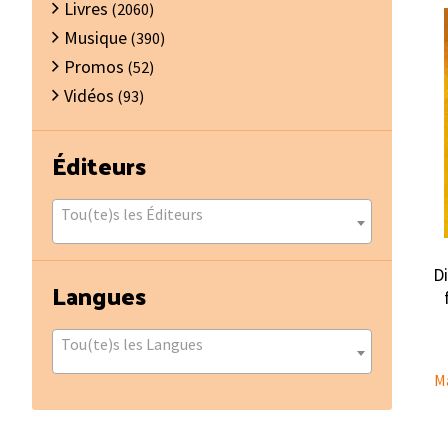
Livres
(2060)
Musique
(390)
Promos
(52)
Vidéos
(93)
Éditeurs
Tou(te)s les Éditeurs
D
Langues
Tou(te)s les Langues
Ma