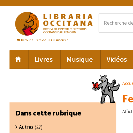
Passer
Passer
Passer
à
au
au
la
contenu
pied
navigation
principal
de
principale
page
Retour au site de l'IEO Limousin
Livres
Musique
Vidéos
Accue
Fe
Barre
Dans cette rubrique
Affic
latérale
Autres
principale
(27)