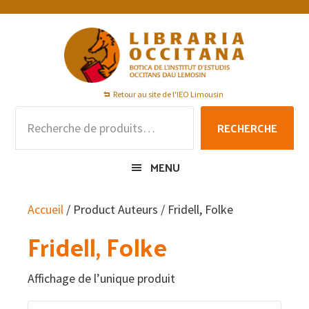
Passer
Passer
Passer
à
au
au
la
contenu
pied
navigation
principal
de
principale
page
Retour au site de l'IEO Limousin
Recherche
RECHERCHE
pour :
MENU
Accueil
/ Product Auteurs / Fridell, Folke
Fridell, Folke
Affichage de l’unique produit