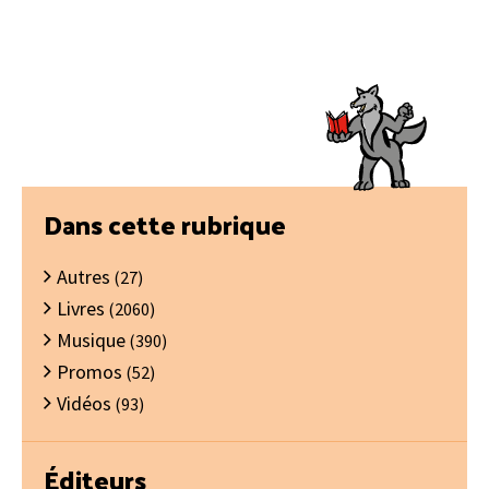
Barre
Dans cette rubrique
latérale
Autres
principale
(27)
Livres
(2060)
Musique
(390)
Promos
(52)
Vidéos
(93)
Éditeurs