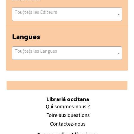
Tou(te)s les Éditeurs
Langues
Tou(te)s les Langues
Footer
Librariá occitana
Qui sommes-nous ?
Foire aux questions
Contactez-nous