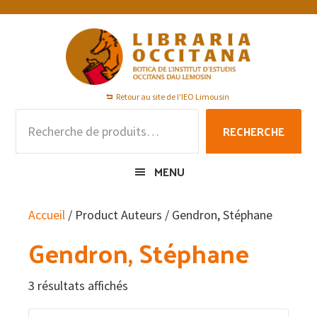
Passer
Passer
Passer
à
au
au
la
contenu
pied
navigation
principal
de
principale
page
Retour au site de l'IEO Limousin
Recherche
RECHERCHE
pour :
MENU
Accueil
/ Product Auteurs / Gendron, Stéphane
Gendron, Stéphane
3 résultats affichés