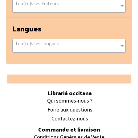
Tou(te)s les Éditeurs
Langues
Tou(te)s les Langues
Footer
Librariá occitana
Qui sommes-nous ?
Foire aux questions
Contactez-nous
Commande et livraison
Conditions Générales de Vente