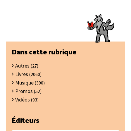
Barre
Dans cette rubrique
latérale
Autres
principale
(27)
Livres
(2060)
Musique
(390)
Promos
(52)
Vidéos
(93)
Éditeurs