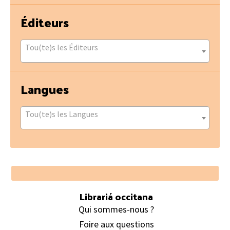
Éditeurs
Tou(te)s les Éditeurs
Langues
Tou(te)s les Langues
Footer
Librariá occitana
Qui sommes-nous ?
Foire aux questions