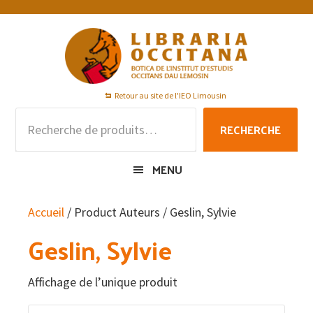
Passer
Passer
Passer
à
au
au
la
contenu
pied
navigation
principal
de
principale
page
Retour au site de l'IEO Limousin
Recherche
RECHERCHE
pour :
MENU
Accueil
/ Product Auteurs / Geslin, Sylvie
Geslin, Sylvie
Affichage de l’unique produit