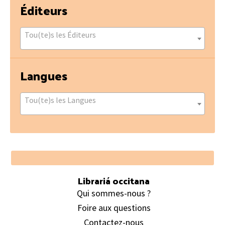
Éditeurs
Tou(te)s les Éditeurs
Langues
Tou(te)s les Langues
Footer
Librariá occitana
Qui sommes-nous ?
Foire aux questions
Contactez-nous