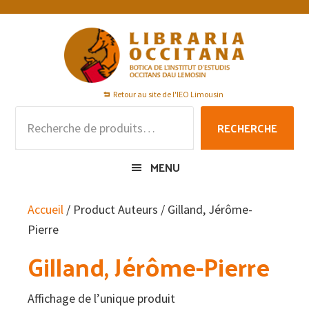
Passer
Passer
Passer
à
au
au
la
contenu
pied
navigation
principal
de
principale
page
Retour au site de l'IEO Limousin
Recherche
RECHERCHE
pour :
MENU
Accueil
/ Product Auteurs / Gilland, Jérôme-
Pierre
Gilland, Jérôme-Pierre
Affichage de l’unique produit