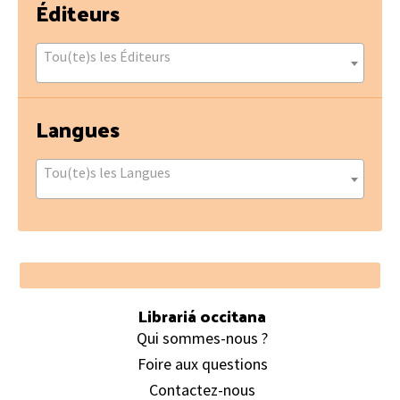
Éditeurs
Tou(te)s les Éditeurs
Langues
Tou(te)s les Langues
Footer
Librariá occitana
Qui sommes-nous ?
Foire aux questions
Contactez-nous