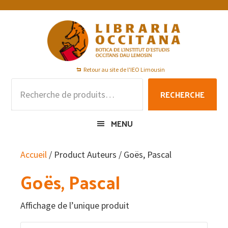
Passer
Passer
Passer
à
au
au
la
contenu
pied
navigation
principal
de
principale
page
Retour au site de l'IEO Limousin
Recherche
RECHERCHE
pour :
MENU
Accueil
/ Product Auteurs / Goës, Pascal
Goës, Pascal
Affichage de l’unique produit