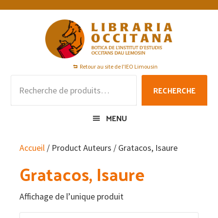
Passer
Passer
Passer
à
au
au
la
contenu
pied
navigation
principal
de
principale
page
Retour au site de l'IEO Limousin
Recherche
RECHERCHE
pour :
MENU
Accueil
/ Product Auteurs / Gratacos, Isaure
Gratacos, Isaure
Affichage de l’unique produit