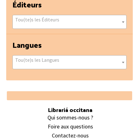
Éditeurs
Tou(te)s les Éditeurs
Langues
Tou(te)s les Langues
Footer
Librariá occitana
Qui sommes-nous ?
Foire aux questions
Contactez-nous