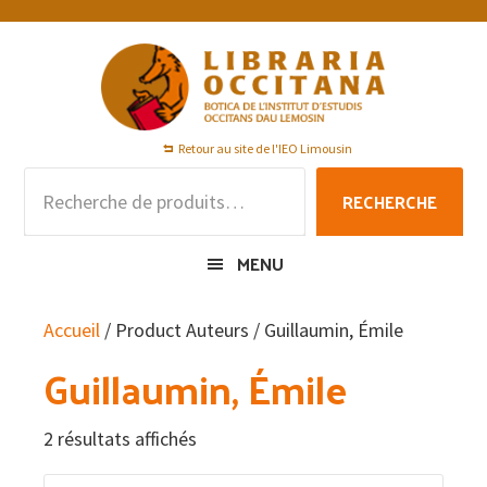
Passer
Passer
Passer
à
au
au
la
contenu
pied
navigation
principal
de
principale
page
Retour au site de l'IEO Limousin
Recherche
RECHERCHE
pour :
MENU
Accueil
/ Product Auteurs / Guillaumin, Émile
Guillaumin, Émile
2 résultats affichés