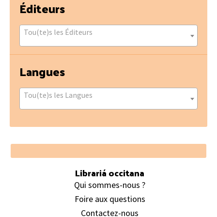
Éditeurs
Tou(te)s les Éditeurs
Langues
Tou(te)s les Langues
Footer
Librariá occitana
Qui sommes-nous ?
Foire aux questions
Contactez-nous