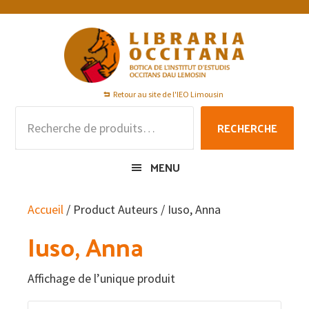
Passer
Passer
Passer
à
au
au
la
contenu
pied
navigation
principal
de
principale
page
Retour au site de l'IEO Limousin
Recherche
RECHERCHE
pour :
MENU
Accueil
/ Product Auteurs / Iuso, Anna
Iuso, Anna
Affichage de l’unique produit