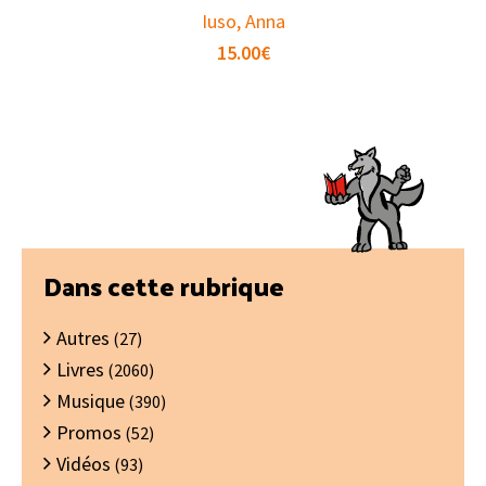
Iuso, Anna
15.00
€
Barre
Dans cette rubrique
latérale
Autres
principale
(27)
Livres
(2060)
Musique
(390)
Promos
(52)
Vidéos
(93)