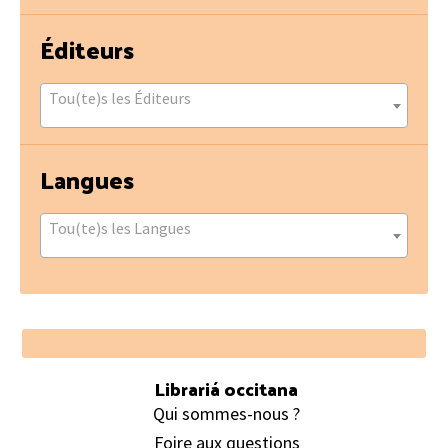
Éditeurs
Tou(te)s les Éditeurs
Langues
Tou(te)s les Langues
Footer
Librariá occitana
Qui sommes-nous ?
Foire aux questions