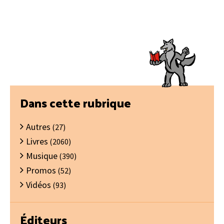
Barre
Dans cette rubrique
latérale
Autres
principale
(27)
Livres
(2060)
Musique
(390)
Promos
(52)
Vidéos
(93)
Éditeurs