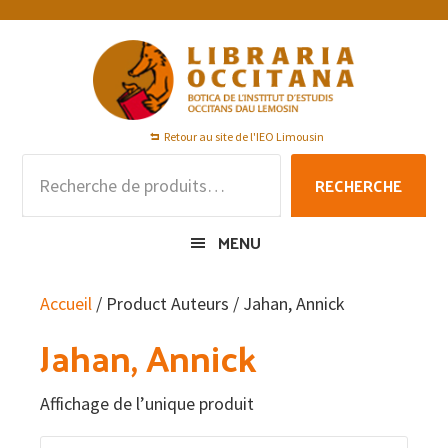
Passer
Passer
Passer
à
au
au
la
contenu
pied
navigation
principal
de
principale
page
Retour au site de l'IEO Limousin
Recherche
RECHERCHE
pour :
MENU
Accueil
/ Product Auteurs / Jahan, Annick
Jahan, Annick
Affichage de l’unique produit