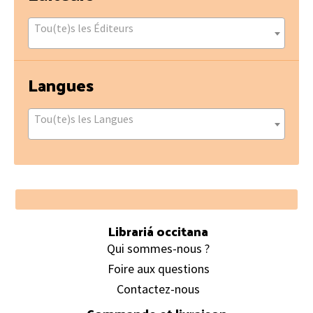
Tou(te)s les Éditeurs
Langues
Tou(te)s les Langues
Footer
Librariá occitana
Qui sommes-nous ?
Foire aux questions
Contactez-nous