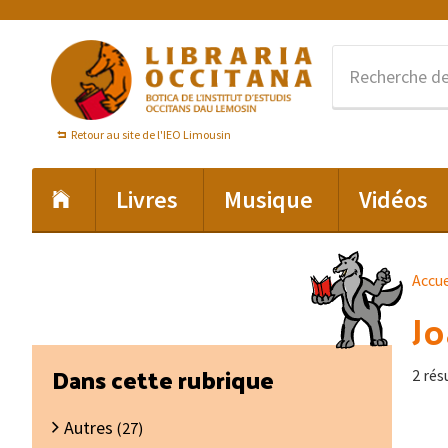
Passer
Passer
Passer
à
au
au
la
contenu
pied
navigation
principal
de
principale
page
Retour au site de l'IEO Limousin
Livres
Musique
Vidéos
Accue
J
Barre
Dans cette rubrique
2 rés
latérale
Autres
principale
(27)