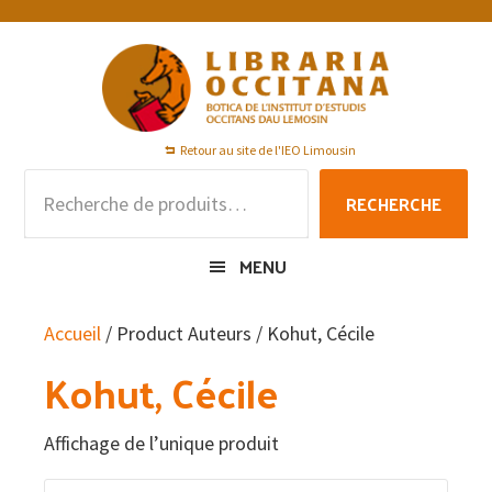
Passer
Passer
Passer
à
au
au
la
contenu
pied
navigation
principal
de
principale
page
Retour au site de l'IEO Limousin
Recherche
RECHERCHE
pour :
MENU
Accueil
/ Product Auteurs / Kohut, Cécile
Kohut, Cécile
Affichage de l’unique produit