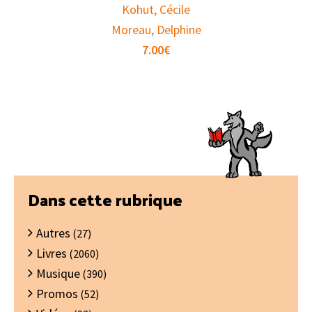
Kohut, Cécile
Moreau, Delphine
7.00
€
Barre
Dans cette rubrique
latérale
Autres
principale
(27)
Livres
(2060)
Musique
(390)
Promos
(52)