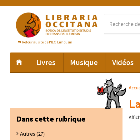
Passer
Passer
Passer
à
au
au
la
contenu
pied
navigation
principal
de
principale
page
Retour au site de l'IEO Limousin
Livres
Musique
Vidéos
Accue
La
Barre
Dans cette rubrique
Affic
latérale
Autres
principale
(27)