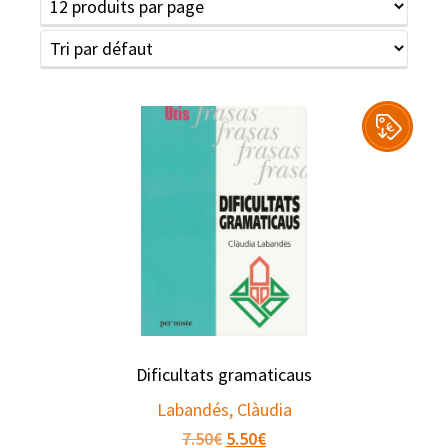
Dificultats gramaticaus
Labandés, Clàudia
Le
Le
7.50
€
5.50
€