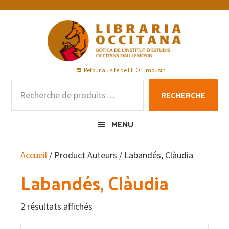
Passer
Passer
Passer
à
au
au
la
contenu
pied
navigation
principal
de
principale
page
Retour au site de l'IEO Limousin
Recherche
RECHERCHE
pour :
MENU
Accueil
/ Product Auteurs / Labandés, Clàudia
Labandés, Clàudia
2 résultats affichés