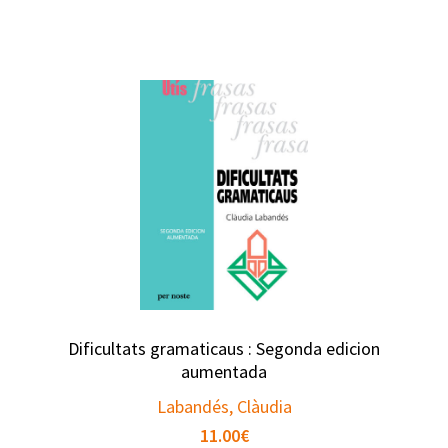
prix
prix
initial
actuel
était :
est :
7.50€.
5.50€.
Dificultats gramaticaus : Segonda edicion
aumentada
Labandés, Clàudia
11.00
€