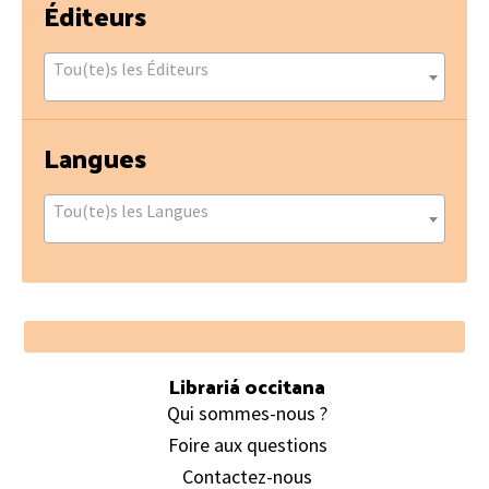
Éditeurs
Tou(te)s les Éditeurs
Langues
Tou(te)s les Langues
Footer
Librariá occitana
Qui sommes-nous ?
Foire aux questions
Contactez-nous