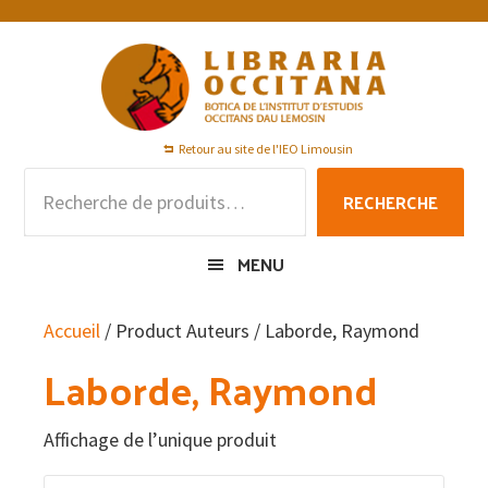
Passer
Passer
Passer
à
au
au
la
contenu
pied
navigation
principal
de
principale
page
Retour au site de l'IEO Limousin
Recherche
RECHERCHE
pour :
MENU
Accueil
/ Product Auteurs / Laborde, Raymond
Laborde, Raymond
Affichage de l’unique produit