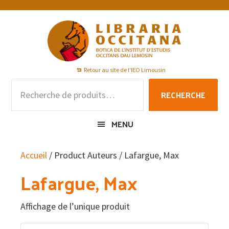
Passer
Passer
Passer
à
au
au
la
contenu
pied
navigation
principal
de
principale
page
Retour au site de l'IEO Limousin
Recherche
RECHERCHE
pour :
MENU
Accueil
/ Product Auteurs / Lafargue, Max
Lafargue, Max
Affichage de l’unique produit