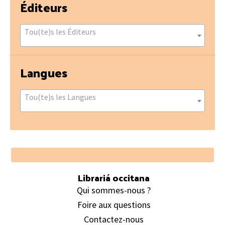
Éditeurs
Tou(te)s les Éditeurs
Langues
Tou(te)s les Langues
Footer
Librariá occitana
Qui sommes-nous ?
Foire aux questions
Contactez-nous