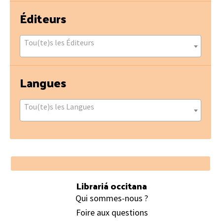
Éditeurs
Tou(te)s les Éditeurs
Langues
Tou(te)s les Langues
Footer
Librariá occitana
Qui sommes-nous ?
Foire aux questions