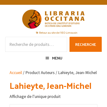
Passer
Passer
Passer
à
au
au
la
contenu
pied
navigation
principal
de
principale
page
Retour au site de l'IEO Limousin
Recherche
RECHERCHE
pour :
MENU
Accueil
/ Product Auteurs / Lahieyte, Jean-Michel
Lahieyte, Jean-Michel
Affichage de l’unique produit