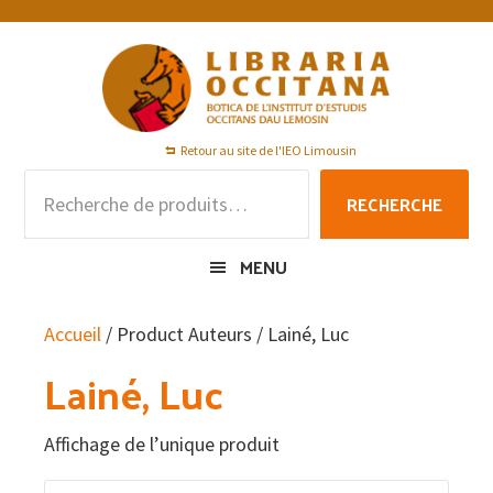
Passer
Passer
Passer
à
au
au
la
contenu
pied
navigation
principal
de
principale
page
Retour au site de l'IEO Limousin
Recherche
RECHERCHE
pour :
MENU
Accueil
/ Product Auteurs / Lainé, Luc
Lainé, Luc
Affichage de l’unique produit