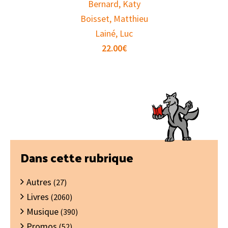
Bernard, Katy
Boisset, Matthieu
Lainé, Luc
22.00
€
Barre
Dans cette rubrique
latérale
Autres
principale
(27)
Livres
(2060)
Musique
(390)
Promos
(52)