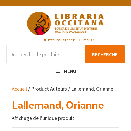
Passer
Passer
Passer
à
au
au
la
contenu
pied
navigation
principal
de
principale
page
Retour au site de l'IEO Limousin
Recherche
RECHERCHE
pour :
MENU
Accueil
/ Product Auteurs / Lallemand, Orianne
Lallemand, Orianne
Affichage de l’unique produit