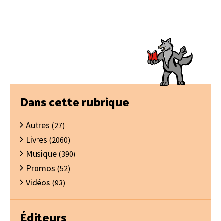
Barre
Dans cette rubrique
latérale
Autres
principale
(27)
Livres
(2060)
Musique
(390)
Promos
(52)
Vidéos
(93)
Éditeurs