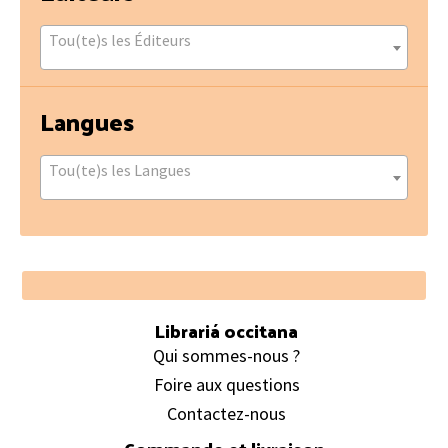
Tou(te)s les Éditeurs
Langues
Tou(te)s les Langues
Footer
Librariá occitana
Qui sommes-nous ?
Foire aux questions
Contactez-nous