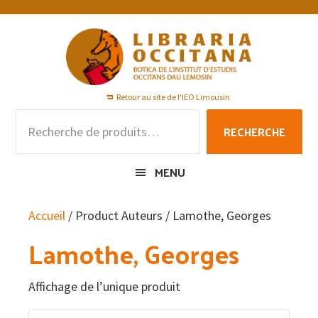
Passer
Passer
Passer
à
au
au
la
contenu
pied
navigation
principal
de
principale
page
Retour au site de l'IEO Limousin
Recherche
RECHERCHE
pour :
MENU
Accueil
/ Product Auteurs / Lamothe, Georges
Lamothe, Georges
Affichage de l’unique produit