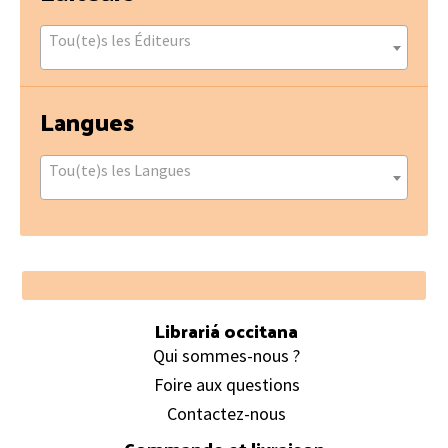
Tou(te)s les Éditeurs
Langues
Tou(te)s les Langues
Footer
Librariá occitana
Qui sommes-nous ?
Foire aux questions
Contactez-nous