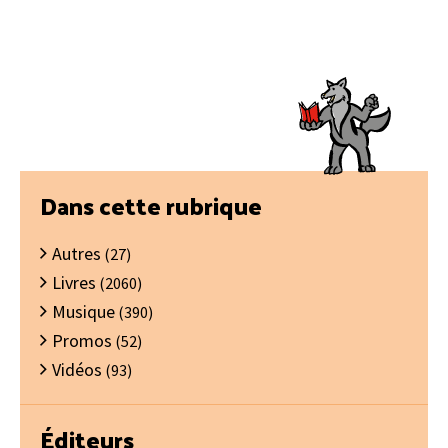
Barre
Dans cette rubrique
latérale
Autres
principale
(27)
Livres
(2060)
Musique
(390)
Promos
(52)
Vidéos
(93)
Éditeurs