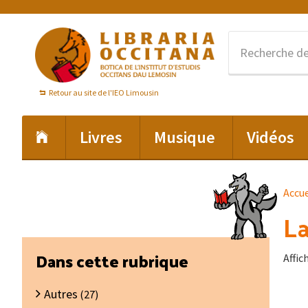
Passer
Passer
Passer
à
au
au
la
contenu
pied
navigation
principal
de
principale
page
Retour au site de l'IEO Limousin
Livres
Musique
Vidéos
Accue
La
Barre
Dans cette rubrique
Affic
latérale
Autres
principale
(27)