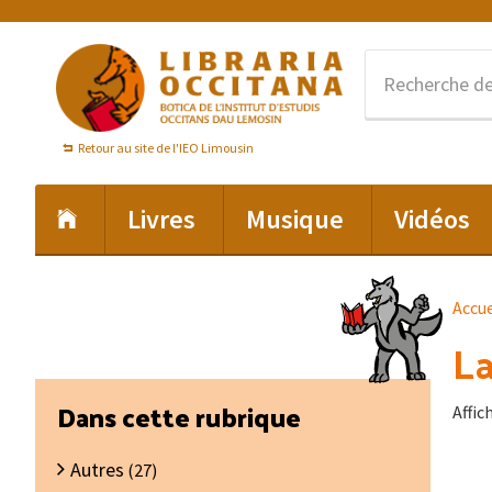
Passer
Passer
Passer
à
au
au
la
contenu
pied
navigation
principal
de
principale
page
Retour au site de l'IEO Limousin
Livres
Musique
Vidéos
Accue
La
Barre
Dans cette rubrique
Affic
latérale
Autres
principale
(27)