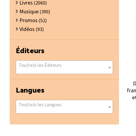
Livres
(2060)
Musique
(390)
Promos
(52)
Vidéos
(93)
Éditeurs
Tou(te)s les Éditeurs
D
Langues
fran
e
Tou(te)s les Langues