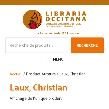
Passer
Passer
Passer
à
au
au
la
contenu
pied
navigation
principal
de
principale
page
Retour au site de l'IEO Limousin
Recherche
RECHERCHE
pour :
MENU
Accueil
/ Product Auteurs / Laux, Christian
Laux, Christian
Affichage de l’unique produit