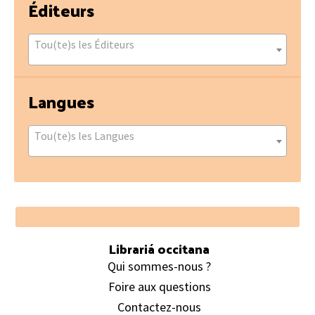
Éditeurs
Tou(te)s les Éditeurs
Langues
Tou(te)s les Langues
Footer
Librariá occitana
Qui sommes-nous ?
Foire aux questions
Contactez-nous