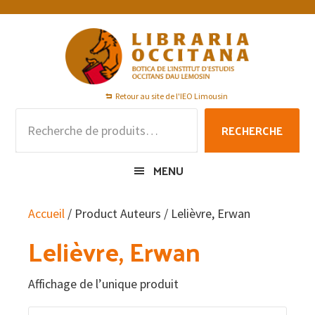
Passer
Passer
Passer
à
au
au
la
contenu
pied
navigation
principal
de
principale
page
Retour au site de l'IEO Limousin
Recherche
RECHERCHE
pour :
MENU
Accueil
/ Product Auteurs / Lelièvre, Erwan
Lelièvre, Erwan
Affichage de l’unique produit