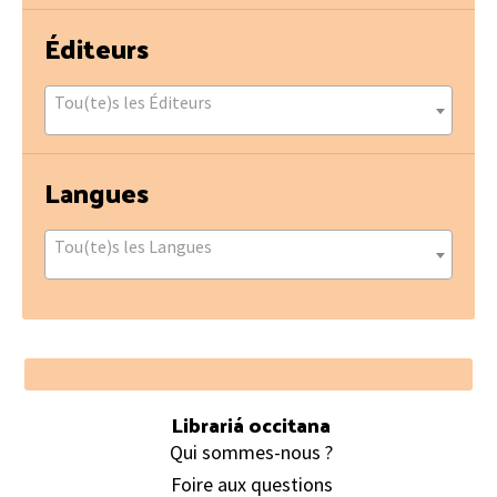
Éditeurs
Tou(te)s les Éditeurs
Langues
Tou(te)s les Langues
Footer
Librariá occitana
Qui sommes-nous ?
Foire aux questions